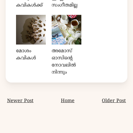
കവികൾക്ക്
സംഗീതമില്ല
മോശം
അമോസ്
കവികൾ
ഓസിന്റെ
നോവലിൽ
നിന്നും
Newer Post
Home
Older Post